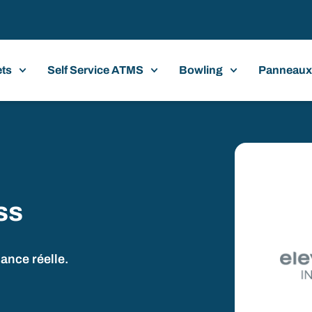
ets
Self Service ATMS
Bowling
Panneaux
ss
ance réelle.