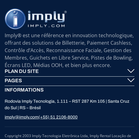
Imply® est une référence en innovation technologique,
offrant des solutions de Billetterie, Paiement Cashless,
Contrôle d’Accès, Reconnaissance Faciale, Gestion des
Membres, Guichets en Libre Service, Pistes de Bowling,
Écrans LED, Médias OOH, et bien plus encore.
PLAN DU SITE
PAGES
Imply® Technologie
INFORMATIONS
Contactez-nous
ElevenTickets
Rodovia Imply Tecnologia, 1.111 – RST 287 Km 105 | Santa Cruz
Assistance
Self Service ATMS
do Sul | RS – Brésil
Nouvelles
Bowling
imply@imply.com
(+55) 51 2106-8000
Localisation
Panneaux LED
Traitement des Données Personnelles (RGPD)
Copyright 2003 Imply Tecnologia Eletrônica Ltda, Imply Rental Locação de