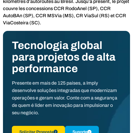
kilomètres d’autoroutes au Brésil. Jusqu’à présent, le projet
couvre les concessions CCR RodoAnel (SP), CCR
AutoBAn (SP), CCR MSVia (MS), CR ViaSul (RS) et CCR
ViaCosteira (SC).
Tecnologia global
para projetos de alta
performance
Presente em mais de 125 países, a Imply
desenvolve soluções integradas que modernizam
operações e geram valor. Conte com a segurança
de quem é líder em inovação para impulsionar o
seu negócio.
Solicitar Proposta
Suporte