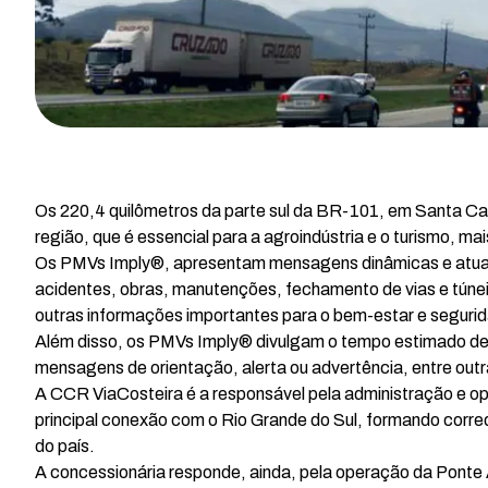
Os 220,4 quilômetros da parte sul da BR-101, em Santa Cat
região, que é essencial para a agroindústria e o turismo, ma
Os PMVs Imply®, apresentam mensagens dinâmicas e atual
acidentes, obras, manutenções, fechamento de vias e túneis
outras informações importantes para o bem-estar e seguri
Além disso, os PMVs Imply® divulgam o tempo estimado d
mensagens de orientação, alerta ou advertência, entre outra
A CCR ViaCosteira é a responsável pela administração e op
principal conexão com o Rio Grande do Sul, formando corre
do país.
A concessionária responde, ainda, pela operação da Ponte 