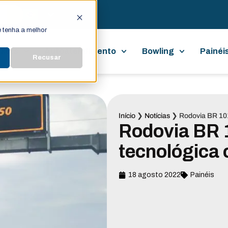
 tenha a melhor
ckets
Autoatendimento
Bowling
Painéi
Recusar
Início
❯
Notícias
❯
Rodovia BR 10
Rodovia BR 
tecnológica
18 agosto 2022
Painéis