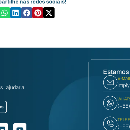
artilhe nas redes sociais!
Estamos 
E-MAI
impl
s ajudar a
WHAT
(+55
as
TELE
(+55