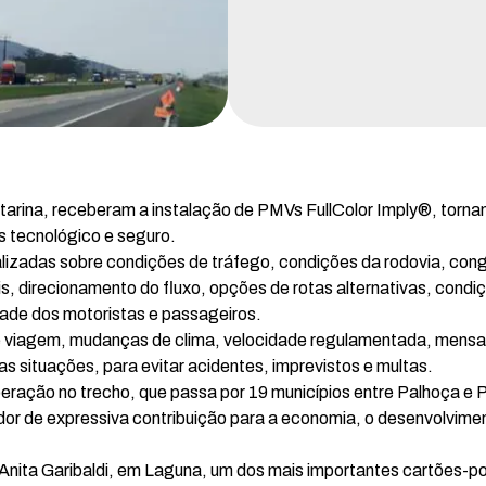
arina, receberam a instalação de PMVs FullColor Imply®, tornan
is tecnológico e seguro.
izadas sobre condições de tráfego, condições da rodovia, con
, direcionamento do fluxo, opções de rotas alternativas, condiç
dade dos motoristas e passageiros.
e viagem, mudanças de clima, velocidade regulamentada, mensa
s situações, para evitar acidentes, imprevistos e multas.
eração no trecho, que passa por 19 municípios entre Palhoça e 
dor de expressiva contribuição para a economia, o desenvolvime
Anita Garibaldi, em Laguna, um dos mais importantes cartões-po