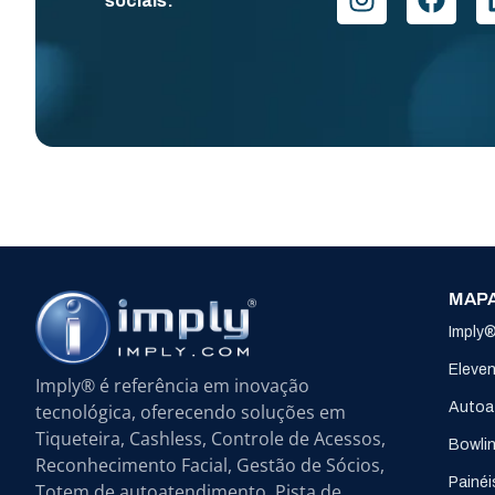
sociais:
MAPA
Imply
Eleve
Imply® é referência em inovação
Autoa
tecnológica, oferecendo soluções em
Tiqueteira, Cashless, Controle de Acessos,
Bowli
Reconhecimento Facial, Gestão de Sócios,
Painéi
Totem de autoatendimento, Pista de