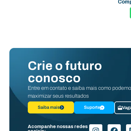
Comp
Crie o futuro
conosco
Entre em contato e saiba mais como podemo
maximizar seus resultados
Saiba mais
Suporte
Vag
Acompanhe nossas redes