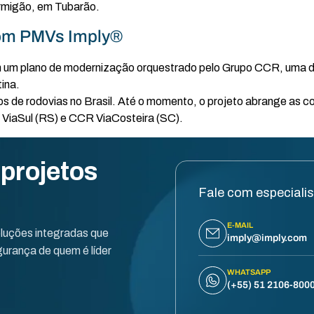
ormigão, em Tubarão.
com PMVs Imply®
m um plano de modernização orquestrado pelo Grupo CCR, uma 
ina.
os de rodovias no Brasil. Até o momento, o projeto abrange as
iaSul (RS) e CCR ViaCosteira (SC).
 projetos
Fale com especiali
E-MAIL
oluções integradas que
imply@imply.com
urança de quem é líder
WHATSAPP
(+55) 51 2106-800