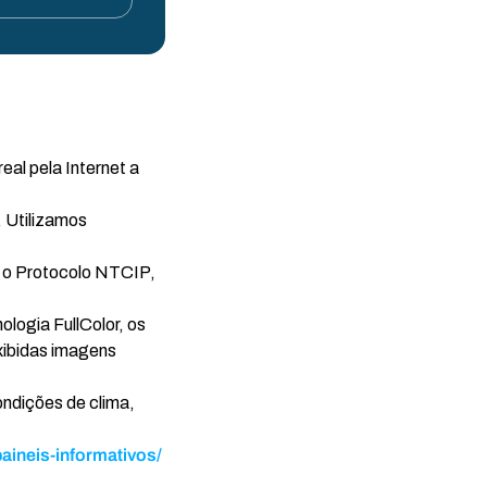
al pela Internet a
 Utilizamos
m o Protocolo NTCIP,
logia FullColor, os
xibidas imagens
ondições de clima,
paineis-informativos/