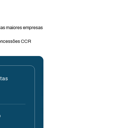
das maiores empresas
 concessões CCR
stas
0