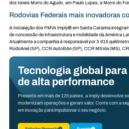
dos túneis Morro do Agudo, em Paulo Lopes, e Morro do F
Rodovias Federais mais inovadoras 
A Instalação dos PMVs Imply® em Santa Catarina integra
de concessão de infraestrutura e mobilidade da América Lat
Atualmente a companhia é responsável por 3.615 quilômetr
RodoAnel (SP), CCR AutoBAn (SP), CCR MSVia (MS), CR V
Tecnologia global para
de alta performance
Presente em mais de 125 países, a Imply desenvolve s
modernizam operações e geram valor. Conte com a seg
em inovação para impulsionar o seu negócio.
Solicitar Proposta
Suporte