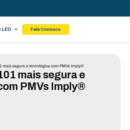
s LED
Fale Conosco
1 mais segura e tecnológica com PMVs Imply®
101 mais segura e
 com PMVs Imply®