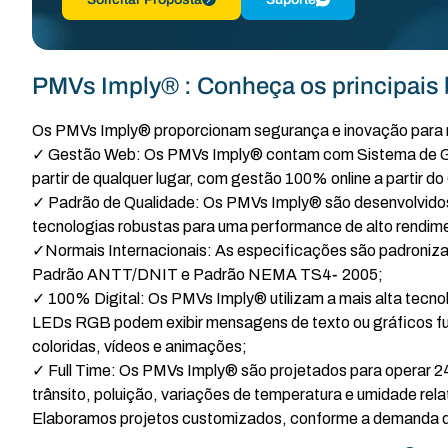
PMVs Imply® : Conheça os principais 
Os PMVs Imply® proporcionam segurança e inovação para ro
✓ Gestão Web: Os PMVs Imply® contam com Sistema de Gest
partir de qualquer lugar, com gestão 100% online a partir d
✓ Padrão de Qualidade: Os PMVs Imply® são desenvolvidos 
tecnologias robustas para uma performance de alto rendime
✓Normais Internacionais: As especificações são padroniz
Padrão ANTT/DNIT e Padrão NEMA TS4‐2005;
✓ 100% Digital: Os PMVs Imply® utilizam a mais alta tecnol
LEDs RGB podem exibir mensagens de texto ou gráficos f
coloridas, vídeos e animações;
✓ Full Time: Os PMVs Imply® são projetados para operar 24 
trânsito, poluição, variações de temperatura e umidade relat
Elaboramos projetos customizados, conforme a demanda de