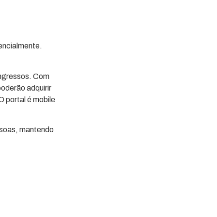
encialmente.
 ingressos. Com
oderão adquirir
 portal é mobile
essoas, mantendo