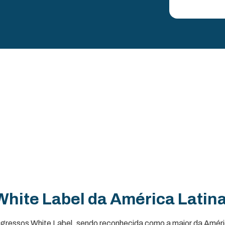
White Label da América Latin
Ingressos White Label, sendo reconhecida como a maior da Amér