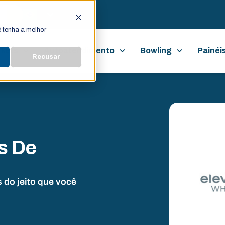
 tenha a melhor
ckets
Autoatendimento
Bowling
Painéi
Recusar
s De
 do jeito que você