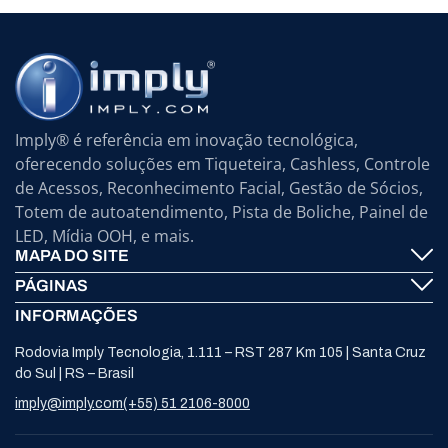
Imply® é referência em inovação tecnológica,
oferecendo soluções em Tiqueteira, Cashless, Controle
de Acessos, Reconhecimento Facial, Gestão de Sócios,
Totem de autoatendimento, Pista de Boliche, Painel de
LED, Mídia OOH, e mais.
MAPA DO SITE
PÁGINAS
Imply® Tecnologia
INFORMAÇÕES
Fale Conosco
ElevenTickets
Rodovia Imply Tecnologia, 1.111 – RST 287 Km 105 | Santa Cruz
Suporte
Autoatendimento
do Sul | RS – Brasil
Trabalhe Conosco
Bowling
imply@imply.com
(+55) 51 2106-8000
Notícias
Painéis LED