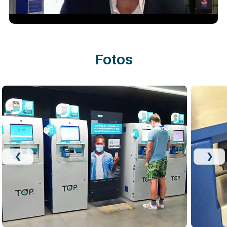
Fotos
❮
❯