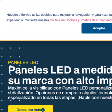
Nuestro sitio web utiliza cookies para mejorar la navegación y garantizar q
experiencia. Consulte nuestra
Política de Cookies y Política de Privacidad
La Empresa
ElevenTick
Aceptar
PANELES LED
Paneles LED a medid
su marca con alto im
Maximice la visibilidad con
Paneles LED personaliz
señalización. Opciones de
compra o alquiler,
tecnol
especializado en
todas las etapas. ¡Hable con
nuest
Descubra más