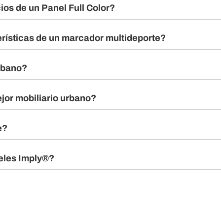
ios de un Panel Full Color?
erísticas de un marcador multideporte?
urbano?
jor mobiliario urbano?
e?
neles Imply®?