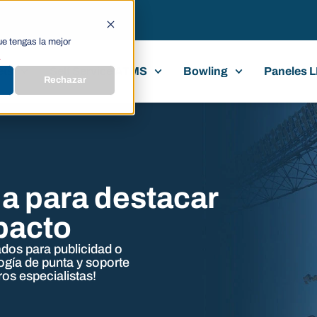
ue tengas la mejor
.
ets
Self Service ATMS
Bowling
Paneles 
Rechazar
a para destacar
pacto
ados
para publicidad o
ogía de punta y
soporte
ros especialistas!