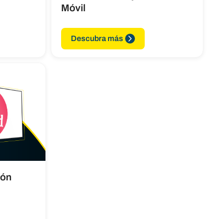
Móvil
Descubra más
ión