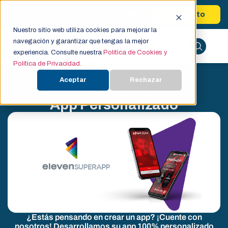
Contacto
Nuestro sitio web utiliza cookies para mejorar la
navegación y garantizar que tengas la mejor
experiencia. Consulte nuestra
Política de Cookies y
Política de Privacidad.
Aceptar
Rechazar
ELEVENTICKETS
App Personalizado
¿Estás pensando en crear un app? ¡Cuente con
nosotros! Desarrollamos su app 100% personalizado