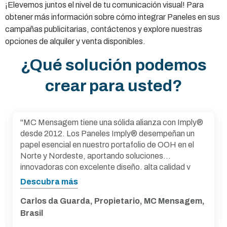
¡Elevemos juntos el nivel de tu comunicación visual! Para
obtener más información sobre cómo integrar Paneles en sus
campañas publicitarias, contáctenos y explore nuestras
opciones de alquiler y venta disponibles.
¿Qué solución podemos
crear para usted?
"MC Mensagem tiene una sólida alianza con Imply®
desde 2012. Los Paneles Imply® desempeñan un
papel esencial en nuestro portafolio de OOH en el
Norte y Nordeste, aportando soluciones
innovadoras con excelente diseño, alta calidad y
durabilidad que maximizan la visibilidad de nuestros
Descubra más
anunciantes. La confiabilidad y eficiencia de los
productos Imply® son fundamentales para
Carlos da Guarda, Propietario, MC Mensagem,
satisfacer con excelencia las demandas de nuestros
Brasil
clientes y consolidar nuestra presencia en el