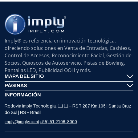
Imply® es referencia en innovación tecnológica,
ofreciendo soluciones en Venta de Entradas, Cashless,
Control de Accesos, Reconocimiento Facial, Gestión de
Socios, Quioscos de Autoservicio, Pistas de Bowling,
Pantallas LED, Publicidad OOH y más.
MAPA DEL SITIO
PÁGINAS
Imply® Tecnología
INFORMACIÓN
Contáctenos
ElevenTickets
Rodovia Imply Tecnologia, 1.111 – RST 287 Km 105 | Santa Cruz
Soporte
Self Service ATMS
do Sul | RS – Brasil
Noticias
Bowling
imply@imply.com
(+55) 51 2106-8000
Ubicación
Paneles LED