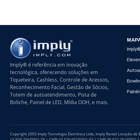
MAPA
Imply
Eleve
Imply® é referência em inovação
Autoa
tecnológica, oferecendo soluções em
Tiqueteira, Cashless, Controle de Acessos,
Bowli
Reconhecimento Facial, Gestão de Sócios,
Painéi
Totem de autoatendimento, Pista de
Boliche, Painel de LED, Mídia OOH, e mais.
Copyright 2003 Imply Tecnologia Eletrônica Ltda, Imply Rental Locação d
14.928.256/0001-78 | CNPJ 44.529.957/0001-03 | CNPJ 30.022.262/0001-18 