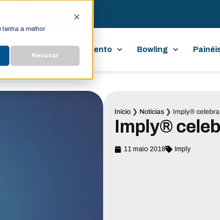
 tenha a melhor
ckets
Autoatendimento
Bowling
Painéi
Recusar
Início
❯
Notícias
❯
Imply® celebra 
Imply® celeb
11 maio 2018
Imply