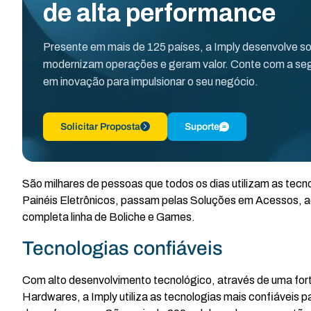
de alta performance
Presente em mais de 125 países, a Imply desenvolve s
modernizam operações e geram valor. Conte com a seg
em inovação para impulsionar o seu negócio.
Solicitar Proposta
Suporte
São milhares de pessoas que todos os dias utilizam as tecn
Painéis Eletrônicos, passam pelas Soluções em Acessos, ad
completa linha de Boliche e Games.
Tecnologias confiáveis
Com alto desenvolvimento tecnológico, através de uma fo
Hardwares, a Imply utiliza as tecnologias mais confiáveis p