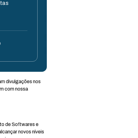
stas
0
zam divulgações nos
tem com nossa
to de Softwares e
alcançar novos níveis