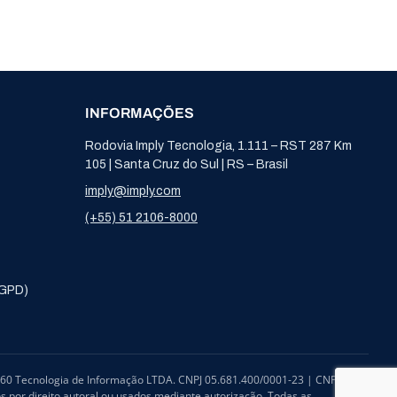
INFORMAÇÕES
Rodovia Imply Tecnologia, 1.111 – RST 287 Km
105 | Santa Cruz do Sul | RS – Brasil
imply@imply.com
(+55) 51 2106-8000
LGPD)
n360 Tecnologia de Informação LTDA. CNPJ 05.681.400/0001-23 | CNPJ
 por direito autoral ou usados mediante autorização. Todas as