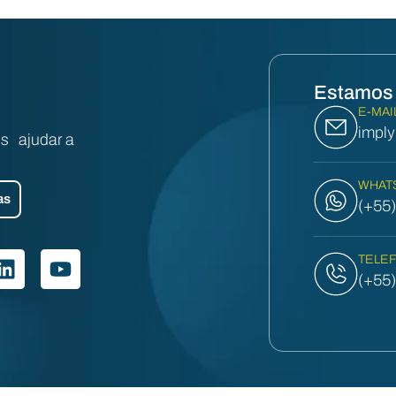
Estamos 
E-MAI
impl
s ajudar a
WHAT
as
(+55
TELE
(+55