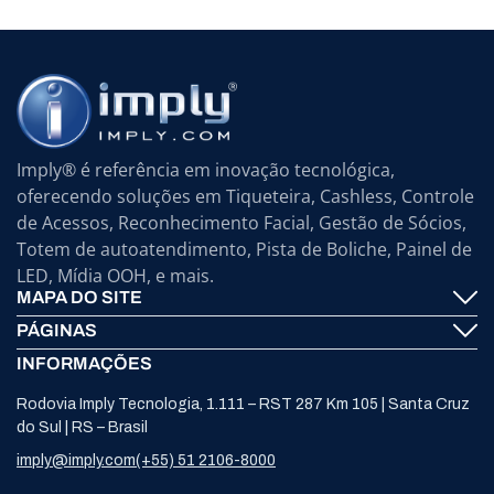
Imply® é referência em inovação tecnológica,
oferecendo soluções em Tiqueteira, Cashless, Controle
de Acessos, Reconhecimento Facial, Gestão de Sócios,
Totem de autoatendimento, Pista de Boliche, Painel de
LED, Mídia OOH, e mais.
MAPA DO SITE
PÁGINAS
Imply® Tecnologia
INFORMAÇÕES
Fale Conosco
ElevenTickets
Rodovia Imply Tecnologia, 1.111 – RST 287 Km 105 | Santa Cruz
Suporte
Autoatendimento
do Sul | RS – Brasil
Trabalhe Conosco
Bowling
imply@imply.com
(+55) 51 2106-8000
Notícias
Painéis LED