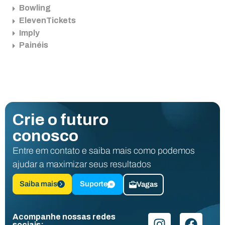
Bowling
ElevenTickets
Imply
Painéis
Crie o futuro
conosco
Entre em contato e saiba mais como podemos
ajudar a maximizar seus resultados
Saiba mais
Suporte
Vagas
Acompanhe nossas redes
sociais: