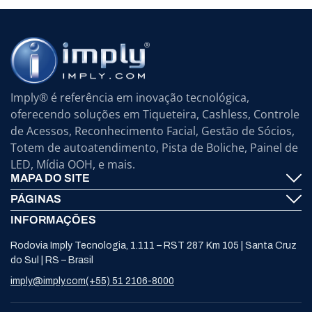
Imply® é referência em inovação tecnológica,
oferecendo soluções em Tiqueteira, Cashless, Controle
de Acessos, Reconhecimento Facial, Gestão de Sócios,
Totem de autoatendimento, Pista de Boliche, Painel de
LED, Mídia OOH, e mais.
MAPA DO SITE
PÁGINAS
Imply® Tecnologia
INFORMAÇÕES
Fale Conosco
ElevenTickets
Rodovia Imply Tecnologia, 1.111 – RST 287 Km 105 | Santa Cruz
Suporte
Autoatendimento
do Sul | RS – Brasil
Trabalhe Conosco
Bowling
imply@imply.com
(+55) 51 2106-8000
Notícias
Painéis LED