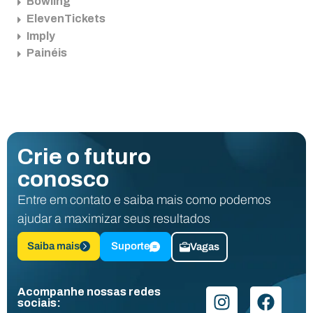
Bowling
ElevenTickets
Imply
Painéis
Crie o futuro
conosco
Entre em contato e saiba mais como podemos
ajudar a maximizar seus resultados
Saiba mais
Suporte
Vagas
Acompanhe nossas redes
sociais: