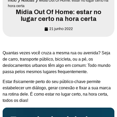
Início
❯
Notícias
❯
Mídia Out Of Home: estar no lugar certo na
hora certa
Mídia Out Of Home: estar no
lugar certo na hora certa
21 junho 2022
Quantas vezes você cruza a mesma rua ou avenida? Seja
de carro,
transporte público,
bicicleta, ou a pé, os
deslocamentos urbanos têm algo em comum: Todo mundo
passa pelo
s
mesmo
s
lugar
es frequentemente.
Estar
fisicamente
perto do seu público-chave permite
estabelecer um diálogo, gerar conexão e fixar a sua marca
na rotina dele. É como estar no lugar certo, na hora certa,
todos os dias!