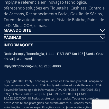
Imply® é referência em inovação tecnológica,
oferecendo soluções em Tiqueteira, Cashless, Controle
de Acessos, Reconhecimento Facial, Gestão de Sócios,
Totem de autoatendimento, Pista de Boliche, Painel de
LED, Mídia OOH, e mais.
MAPA DO SITE
PÁGINAS
Imply® Tecnologia
INFORMAÇÕES
Fale Conosco
ElevenTickets
Rodovia Imply Tecnologia, 1.111 – RST 287 Km 105 | Santa Cruz
Suporte
Autoatendimento
do Sul | RS – Brasil
Trabalhe Conosco
Bowling
imply@imply.com
(+55) 51 2106-8000
Notícias
Painéis LED
Localização
Copyright 2003 Imply Tecnologia Eletrônica Ltda, Imply Rental Locação de
Equipamentos e Serviços LTDA, Imply Administradora de Recursos LTDA,
Tratamento de Dados Pessoais (LGPD)
Eleven360 Tecnologia de Informação LTDA. CNPJ 05.681.400/0001-23 |
CNPJ 14.928.256/0001-78 | CNPJ 44.529.957/0001-03 | CNPJ
Compliance e Ouvidoria
30.022.262/0001-18 Todos os direitos reservados. Todos os conteúdos
deste Website são protegidos por direito autoral ou usados mediante
autorização. Todas as especificações estão sujeitas a alterações sem aviso