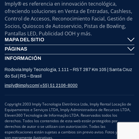
Imply® es referencia en innovación tecnológica,
ofreciendo soluciones en Venta de Entradas, Cashless,
Control de Accesos, Reconocimiento Facial, Gestión de
Socios, Quioscos de Autoservicio, Pistas de Bowling,
Pantallas LED, Publicidad OOH y más.
MAPA DEL SITIO
PÁGINAS
Imply® Tecnología
INFORMACIÓN
Contáctenos
ElevenTickets
Rodovia Imply Tecnologia, 1.111 – RST 287 Km 105 | Santa Cruz
Soporte
Self Service ATMS
do Sul | RS – Brasil
Noticias
Bowling
imply@imply.com
(+55) 51 2106-8000
Ubicación
Paneles LED
Procesamiento de Datos Personales (LGPD)
Copyright 2003 Imply Tecnologia Eletrônica Ltda, Imply Rental Locação de
Equipamentos e Serviços LTDA, Imply Administradora de Recursos LTDA,
Compliance y Defensoría
Eleven360 Tecnologia de Informação LTDA. Reservados todos los
derechos. Todos los contenidos de esta web están protegidos por
derechos de autor o se utilizan con autorización. Todas las
especificaciones están sujetas a cambios sin previo aviso. Fotos y dibujos
son meramente ilustrativas.