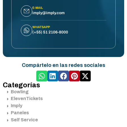
E-MAIL
imply@imply.com
WHATSAPP
(+55) 51 2106-8000
Compártelo en las redes sociales
Categorías
Bowling
ElevenTickets
Imply
Paneles
Self Service