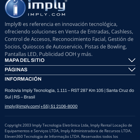
Imply® es referencia en innovación tecnológica,
ofreciendo soluciones en Venta de Entradas, Cashless,
Control de Accesos, Reconocimiento Facial, Gestión de
Socios, Quioscos de Autoservicio, Pistas de Bowling,
Pantallas LED, Publicidad OOH y más.
MAPA DEL SITIO
PÁGINAS
Imply® Tecnología
INFORMACIÓN
Contáctenos
ElevenTickets
Rodovia Imply Tecnologia, 1.111 – RST 287 Km 105 | Santa Cruz do
Soporte
Self Service ATMS
Sul | RS – Brasil
Noticias
Bowling
imply@imply.com
(+55) 51 2106-8000
Ubicación
Paneles LED
Procesamiento de Datos Personales (LGPD)
Copyright 2003 Imply Tecnologia Eletrônica Ltda, Imply Rental Locação de
Equipamentos e Serviços LTDA, Imply Administradora de Recursos LTDA,
Compliance y Defensoría
Eleven360 Tecnologia de Informação LTDA. Reservados todos los