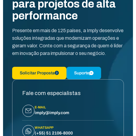
para projetos de alta
performance
Presente em mais de 125 países, a Imply desenvolve
soluções integradas que modernizam operações e
geram valor. Conte com a segurança de quem é líder
em inovação para impulsionar o seu negócio.
Solicitar Proposta
Suporte
Fale com especialistas
E-MAIL
imply@imply.com
WHATSAPP
(+55) 51 2106-8000