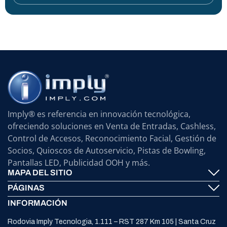
Imply® es referencia en innovación tecnológica,
ofreciendo soluciones en Venta de Entradas, Cashless,
Control de Accesos, Reconocimiento Facial, Gestión de
Socios, Quioscos de Autoservicio, Pistas de Bowling,
Pantallas LED, Publicidad OOH y más.
MAPA DEL SITIO
PÁGINAS
Imply® Tecnología
INFORMACIÓN
Contáctenos
ElevenTickets
Rodovia Imply Tecnologia, 1.111 – RST 287 Km 105 | Santa Cruz
Soporte
Self Service ATMS