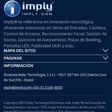
Imply® es referencia en innovación tecnológica,
ofreciendo soluciones en Venta de Entradas, Cashless,
Control de Accesos, Reconocimiento Facial, Gestión de
Socios, Quioscos de Autoservicio, Pistas de Bowling,
Pantallas LED, Publicidad OOH y más.
MAPA DEL SITIO
PÁGINAS
Imply® Tecnología
INFORMACIÓN
Contáctenos
ElevenTickets
Rodovia Imply Tecnologia, 1.111 – RST 287 Km 105 | Santa Cruz
Soporte
Self Service ATMS
do Sul | RS – Brasil
Noticias
Bowling
imply@imply.com
(+55) 51 2106-8000
Ubicación
Paneles LED
Procesamiento de Datos Personales (LGPD)
Copyright 2003 Imply Tecnologia Eletrônica Ltda, Imply Rental Locação de
Equipamentos e Serviços LTDA, Imply Administradora de Recursos LTDA,
Compliance y Defensoría
Eleven360 Tecnologia de Informação LTDA. Reservados todos los