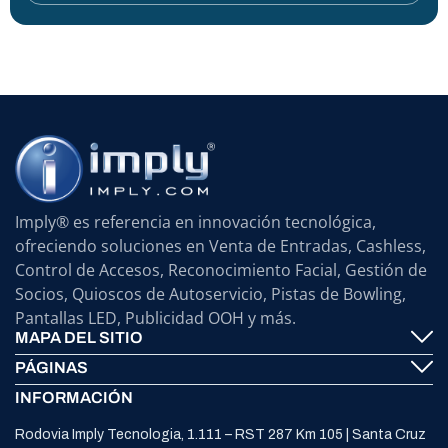
Imply® es referencia en innovación tecnológica,
ofreciendo soluciones en Venta de Entradas, Cashless,
Control de Accesos, Reconocimiento Facial, Gestión de
Socios, Quioscos de Autoservicio, Pistas de Bowling,
Pantallas LED, Publicidad OOH y más.
MAPA DEL SITIO
PÁGINAS
Imply® Tecnología
INFORMACIÓN
Contáctenos
ElevenTickets
Rodovia Imply Tecnologia, 1.111 – RST 287 Km 105 | Santa Cruz
Soporte
Self Service ATMS