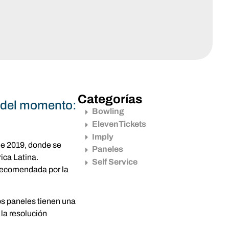
Categorías
s del momento:
Bowling
ElevenTickets
Imply
de 2019, donde se
Paneles
ica Latina.
Self Service
 recomendada por la
os paneles tienen una
la resolución