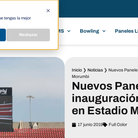
ue tengas la mejor
.
ets
Self Service ATMS
Bowling
Paneles 
Rechazar
Inicio
❯
Noticias
❯
Nuevos Paneles
Morumbi
Nuevos Pane
inauguració
en Estadio 
17 junio 2019
Full Color