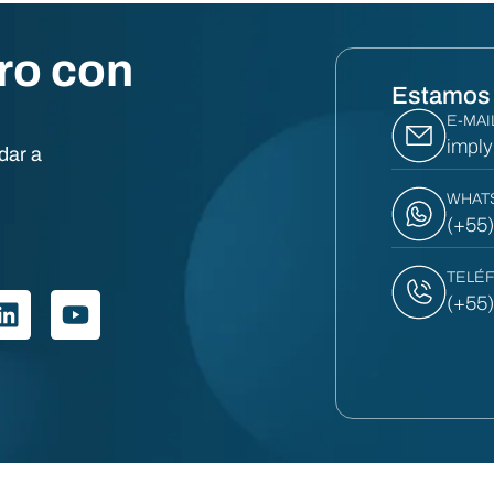
ro con
Estamos 
E-MAI
impl
dar a
WHAT
(+55
TELÉ
(+55