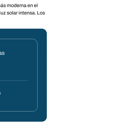
 más moderna en el
uz solar intensa. Los
as
0