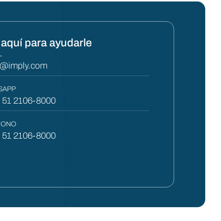
aquí para ayudarle
L
y@imply.com
SAPP
) 51 2106-8000
FONO
) 51 2106-8000