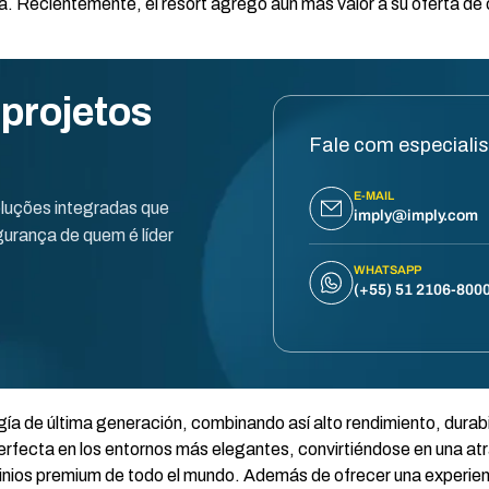
a. Recientemente, el resort agregó aún más valor a su oferta de o
 projetos
Fale com especiali
E-MAIL
oluções integradas que
imply@imply.com
urança de quem é líder
WHATSAPP
(+55) 51 2106-800
a de última generación, combinando así alto rendimiento, durabi
rfecta en los entornos más elegantes, convirtiéndose en una atr
inios premium de todo el mundo. Además de ofrecer una experienc