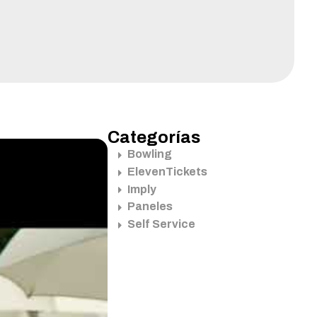
Categorías
Bowling
ElevenTickets
Imply
Paneles
Self Service