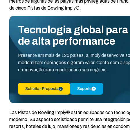
metros de algunas de las playas más privilegiadas de Franci
de cinco Pistas de Bowling Imply®.
Tecnologia global para
de alta performance
Presente em mais de 125 países, a Imply desenvolve s
modernizam operações e geram valor. Conte com a seg
em inovação para impulsionar o seu negócio.
Solicitar Proposta
Suporte
Las Pistas de Bowling Imply® están equipadas con tecnologí
moderno. Su aspecto sofisticado permite una integración pe
resorts, hoteles de lujo, mansiones y residencias en condom