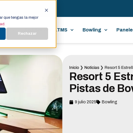
ar que tengas la mejor
dad.
kets
Self Service ATMS
Bowling
Panele
Rechazar
Inicio
❯
Noticias
❯
Resort 5 Estrel
Resort 5 Estr
Pistas de Bo
9 julio 2025
Bowling