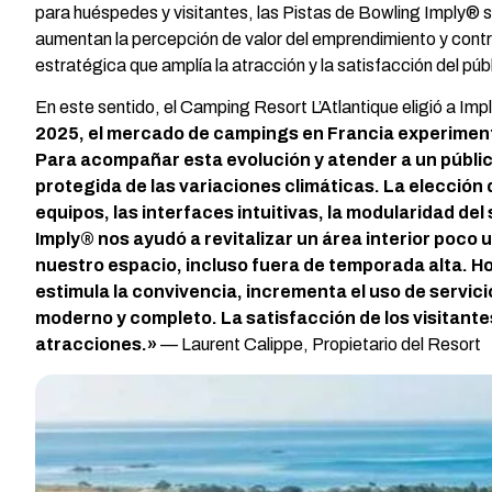
para huéspedes y visitantes, las Pistas de Bowling Imply® s
aumentan la percepción de valor del emprendimiento y contrib
estratégica que amplía la atracción y la satisfacción del púb
En este sentido, el Camping Resort L’Atlantique eligió a Imp
2025, el mercado de campings en Francia experimentó
Para acompañar esta evolución y atender a un público
protegida de las variaciones climáticas. La elección d
equipos, las interfaces intuitivas, la modularidad de
Imply® nos ayudó a revitalizar un área interior poco 
nuestro espacio, incluso fuera de temporada alta. 
estimula la convivencia, incrementa el uso de servi
moderno y completo. La satisfacción de los visitant
atracciones.»
— Laurent Calippe, Propietario del Resort