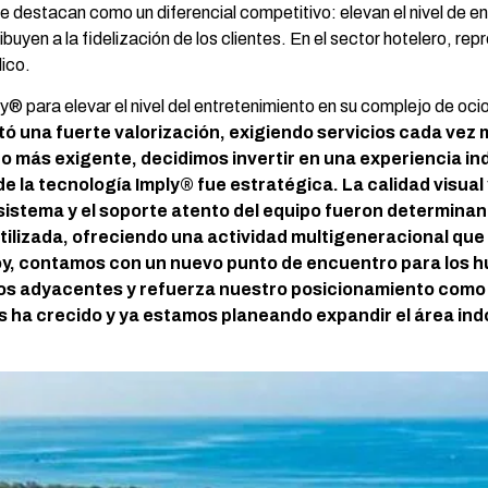
e destacan como un diferencial competitivo: elevan el nivel de e
uyen a la fidelización de los clientes. En el sector hotelero, rep
lico.
ly® para elevar el nivel del entretenimiento en su complejo de oci
 una fuerte valorización, exigiendo servicios cada vez 
 más exigente, decidimos invertir en una experiencia indo
e la tecnología Imply® fue estratégica. La calidad visual 
l sistema y el soporte atento del equipo fueron determinan
utilizada, ofreciendo una actividad multigeneracional que
Hoy, contamos con un nuevo punto de encuentro para los 
cios adyacentes y refuerza nuestro posicionamiento como
es ha crecido y ya estamos planeando expandir el área in