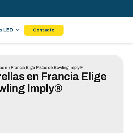
s LED
Contacto
las en Francia Elige Pistas de Bowling Imply®
ellas en Francia Elige
wling Imply®