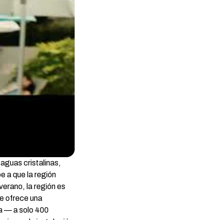
aguas cristalinas,
e a que la región
verano, la región es
ue ofrece una
a — a solo 400