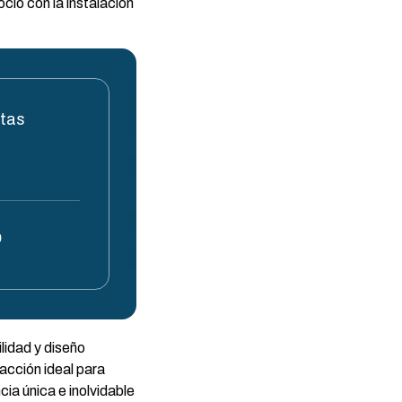
cio con la instalación
stas
0
lidad y diseño
acción ideal para
ia única e inolvidable