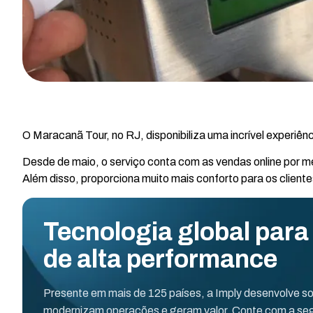
O Maracanã Tour, no RJ, disponibiliza uma incrível experiênc
Desde de maio, o serviço conta com as vendas online por m
Além disso, proporciona muito mais conforto para os client
Tecnologia global para
de alta performance
Presente em mais de 125 países, a Imply desenvolve s
modernizam operações e geram valor. Conte com a seg