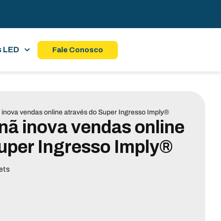
s LED
Fale Conosco
inova vendas online através do Super Ingresso Imply®
ã inova vendas online
uper Ingresso Imply®
ets