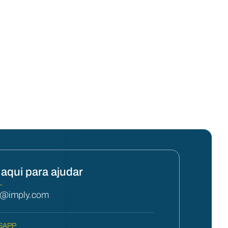
aqui para ajudar
L
y@imply.com
SAPP