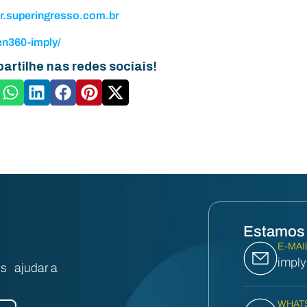
r.superingresso.com.br
en360-imply/
artilhe nas redes sociais!
Estamos 
E-MAI
impl
s ajudar a
WHAT