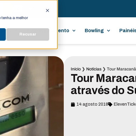
 tenha a melhor
ckets
Autoatendimento
Bowling
Painéi
Recusar
Início
❯
Notícias
❯
Tour Maracanã 
Tour Maracan
através do S
14 agosto 2018
ElevenTick