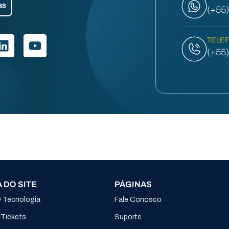
as
(+55
TELE
(+55
 DO SITE
PÁGINAS
® Tecnologia
Fale Conosco
nTickets
Suporte