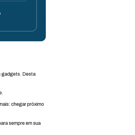
0
os gadgets. Desta
e.
 mais: chegar próximo
 para sempre em sua