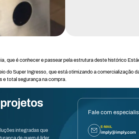
ia, que é conhecer e passear pela estrutura deste histórico Estádi
eio do Super Ingresso, que está otimizando a comercialização d
es e total segurança na compra.
 projetos
Fale com especiali
E-MAIL
oluções integradas que
imply@imply.com
urança de quem é líder