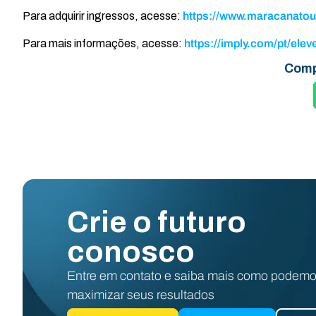
Para adquirir ingressos, acesse:
https://www.maracanatou
Para mais informações, acesse:
https://imply.com/pt/elev
Comp
Crie o futuro
conosco
Entre em contato e saiba mais como podemo
maximizar seus resultados