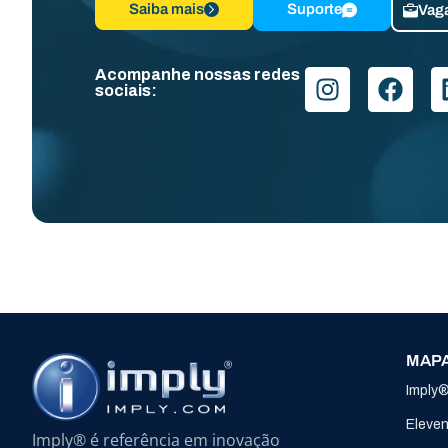
Saiba mais
Suporte
Vag
Acompanhe nossas redes
sociais:
MAPA
Imply
Eleve
Imply® é referência em inovação