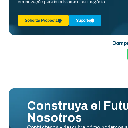
em inovação para impulsionar o seu negócio.
Solicitar Proposta
Suporte
Compá
Construya el Fut
Nosotros
Contáctenos y descubra cómo podemos a