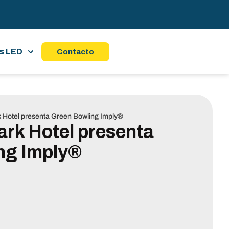
s LED
Contacto
k Hotel presenta Green Bowling Imply®
ark Hotel presenta
ng Imply®