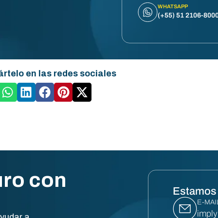
WHATSAPP
(+55) 51 2106-800
rtelo en las redes sociales
uro con
Estamos 
E-MAI
impl
yudar a