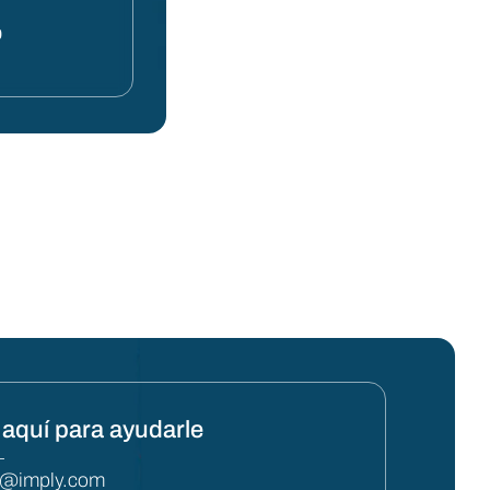
0
aquí para ayudarle
L
y@imply.com