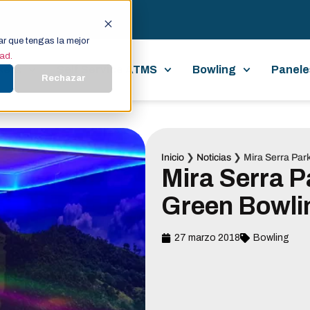
ar que tengas la mejor
dad.
kets
Self Service ATMS
Bowling
Panele
Rechazar
Inicio
❯
Noticias
❯
Mira Serra Par
Mira Serra P
Green Bowli
27 marzo 2018
Bowling