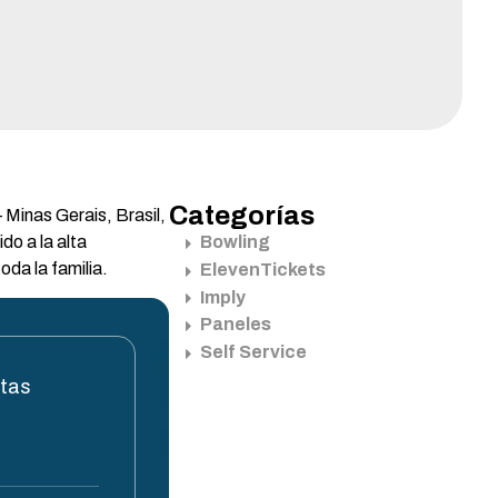
Categorías
 Minas Gerais, Brasil,
do a la alta
Bowling
oda la familia.
ElevenTickets
Imply
Paneles
Self Service
stas