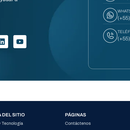
WHAT
(+55
TELÉ
(+55
 DEL SITIO
PÁGINAS
® Tecnología
Contáctenos