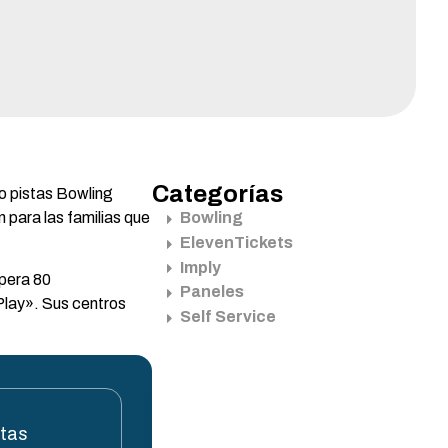
Categorías
o pistas Bowling
para las familias que
Bowling
ElevenTickets
Imply
opera 80
Paneles
Play». Sus centros
Self Service
stas