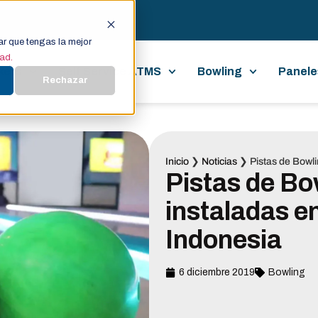
ar que tengas la mejor
dad.
kets
Self Service ATMS
Bowling
Panele
Rechazar
Inicio
❯
Noticias
❯
Pistas de Bowli
Pistas de Bo
instaladas e
Indonesia
6 diciembre 2019
Bowling