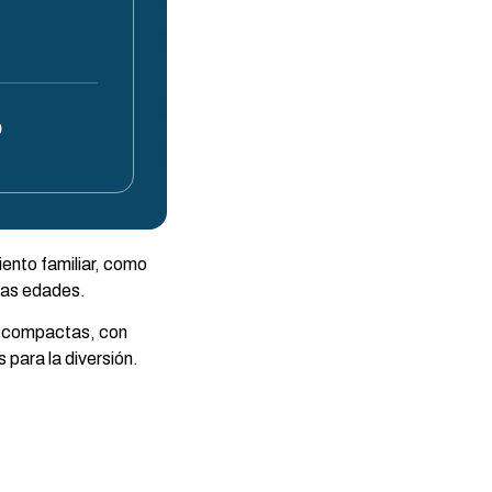
0
iento familiar, como
las edades.
s compactas, con
 para la diversión.