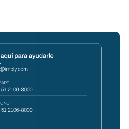
aquí para ayudarle
L
y@imply.com
SAPP
) 51 2106-8000
FONO
) 51 2106-8000