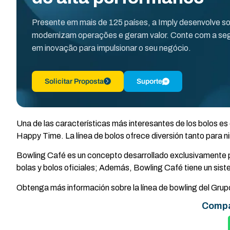
Presente em mais de 125 países, a Imply desenvolve s
modernizam operações e geram valor. Conte com a seg
em inovação para impulsionar o seu negócio.
Solicitar Proposta
Suporte
Una de las características más interesantes de los bolos es
Happy Time. La línea de bolos ofrece diversión tanto para 
Bowling Café es un concepto desarrollado exclusivamente p
bolas y bolos oficiales; Además, Bowling Café tiene un sist
Obtenga más información sobre la línea de bowling del Gru
Compá