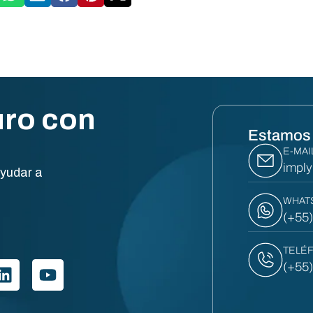
uro con
Estamos 
E-MAI
impl
yudar a
WHAT
(+55
TELÉ
(+55