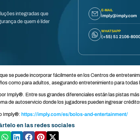
E-MAIL
oluções integradas que
imply@imply.com
urança de quem é líder
WHATSAPP
(+55) 51 2106-800
 que se puede incorporar fácilmente en los Centros de entretenim
niños como para adultos, asegurando entretenimiento para todas 
or Imply®. Entre sus grandes diferenciales están las pistas má
ema de autoservicio donde los jugadores pueden ingresar créditos
po Imply®:
https://imply.com/es/bolos-and-entertainment/
rtelo en las redes sociales