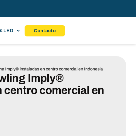
s LED
Contacto
ng Imply® instaladas en centro comercial en Indonesia
wling Imply®
n centro comercial en